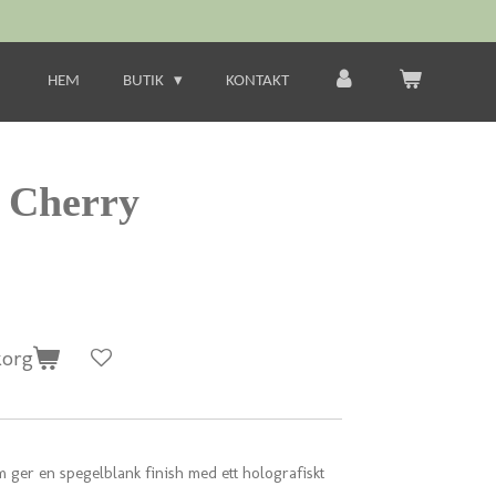
HEM
BUTIK
KONTAKT
, Cherry
korg
m ger en spegelblank finish med ett holografiskt