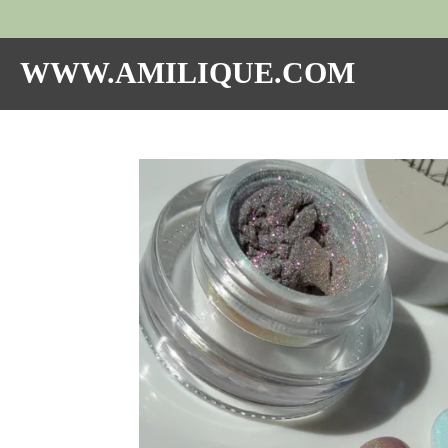
Hoppa
till
huvudinnehållet
WWW.AMILIQUE.COM