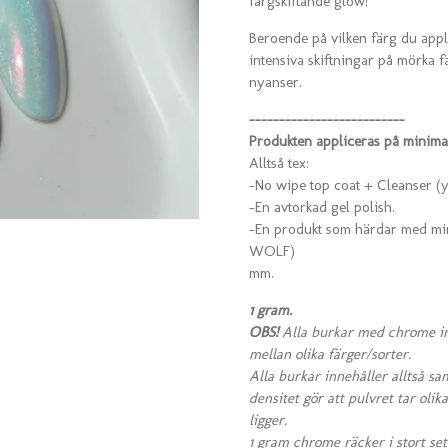
färgskiftande glow!
Beroende på vilken färg du appli
intensiva skiftningar på mörka f
nyanser.
--------------------------
Produkten appliceras på minimalt
Alltså tex:
-No wipe top coat + Cleanser (ye
-En avtorkad gel polish.
-En produkt som härdar med min
WOLF)
mm.
1 gram.
OBS!
Alla burkar med chrome in
mellan olika färger/sorter.
Alla burkar innehåller alltså s
densitet gör att pulvret tar olik
ligger.
1 gram chrome räcker i stort sett