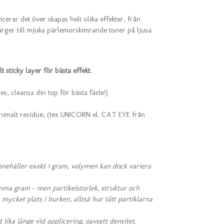
cerar det över skapas helt olika effekter, från
ärger till mjuka pärlemorskimrande toner på ljusa
 sticky layer för bästa effekt.
s, cleansa din top för bästa fäste!)
imalt residue, (tex UNICORN el. CAT EYE från
nehåller exakt 1 gram, volymen kan dock variera
amma gram – men partikelstorlek, struktur och
a mycket plats i burken, alltså hur tätt partiklarna
 lika länge vid applicering, oavsett densitet.