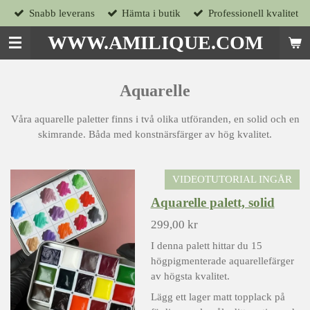
Snabb leverans
Hämta i butik
Professionell kvalitet
Hoppa
till
WWW.AMILIQUE.COM
huvudinnehållet
Aquarelle
Våra aquarelle paletter finns i två olika utföranden, en solid och en
skimrande. Båda med konstnärsfärger av hög kvalitet.
VIDEOTUTORIAL INGÅR
Aquarelle palett, solid
299,00 kr
I denna palett hittar du 15
högpigmenterade aquarellefärger
av högsta kvalitet.
Lägg ett lager matt topplack på