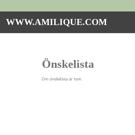
Hoppa
till
huvudinnehållet
WWW.AMILIQUE.COM
Önskelista
Din önskelista är tom.