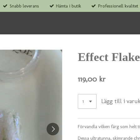
Snabb leverans
Hämta i butik
Professionell kvalitet
Effect Flake
119,00 kr
Lägg till i varu
Förvandla vilken färg som helt t
Dessa ultratunna, skimrande chr