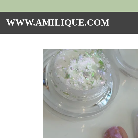
Hoppa
till
huvudinnehållet
WWW.AMILIQUE.COM