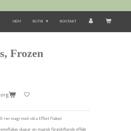
HEM
BUTIK
KONTAKT
s, Frozen
korg
ill ren magi med våra Effect Flakes!
omeflakes skapar en magisk färgskiftande effekt