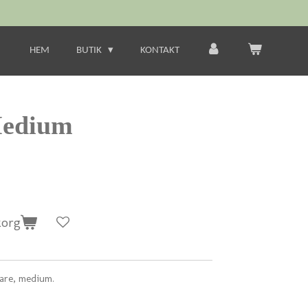
HEM
BUTIK
KONTAKT
Medium
korg
lare, medium.