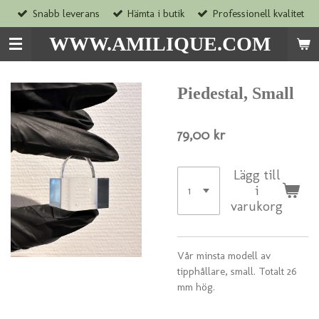
Snabb leverans
Hämta i butik
Professionell kvalitet
Hoppa
till
WWW.AMILIQUE.COM
huvudinnehållet
Piedestal, Small
79,00 kr
Lägg till
i
varukorg
Vår minsta modell av
tipphållare, small. Totalt 26
mm hög.